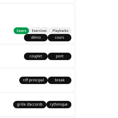
Cours
Exercices
Playbacks
démo
cours
couplet
pont
riff principal
break
grille d’accords
rythmique