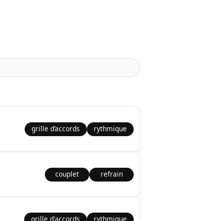
grille d’accords
rythmique
couplet
refrain
grille d'accords
rythmique