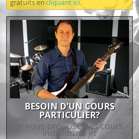
gratuits en
cliquant ici
.
BESOIN D'UN COURS
PARTICULIER?
Je vous propose des cours
individuels et