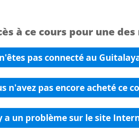
ès à ce cours pour une des 
n'êtes pas connecté au Guitalay
s n'avez pas encore acheté ce c
 y a un problème sur le site Inter