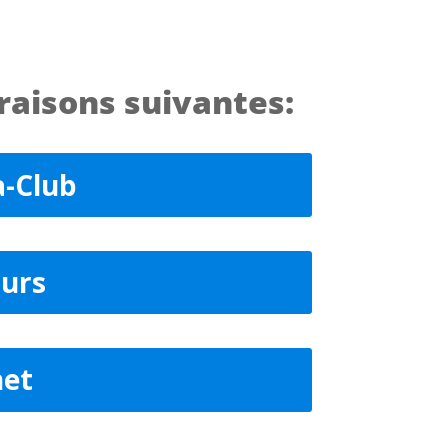
raisons suivantes:
a-Club
ours
net